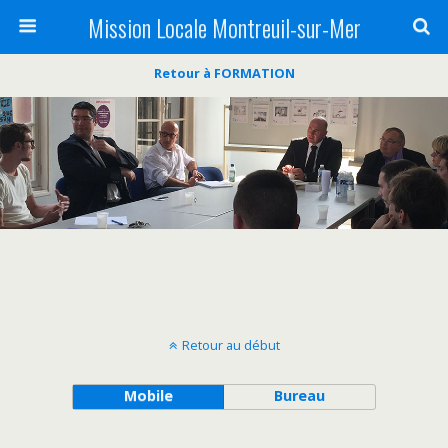
Mission Locale Montreuil-sur-Mer
Retour à FORMATION
Retour au début
Mobile
Bureau