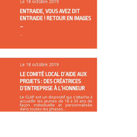
Le 18 octobre 2019
ENTRAIDE, VOUS AVEZ DIT
ENTRAIDE ! RETOUR EN IMAGES
…
...
Le 18 octobre 2019
LE COMITÉ LOCAL D’AIDE AUX
PROJETS : DES CRÉATRICES
D’ENTREPRISE À L’HONNEUR
Le CLAP est un dispositif qui s’attache à
accueillir les jeunes de 18 à 30 ans de
façon individuelle et personnalisée
dans toutes les phases...