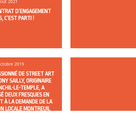
août 2021
NTRAT D’ENGAGEMENT
, C’EST PARTI !
octobre 2019
SSIONNÉ DE STREET ART
NY SAILLY, ORIGINAIRE
NCHIL-LE-TEMPLE, A
SÉ DEUX FRESQUES EN
ET À LA DEMANDE DE LA
ON LOCALE MONTREUIL
D’OPALE.
s, les fresques d’Anthony Sailly
ssurgir le passé du quartier de
stance Le passionné de street