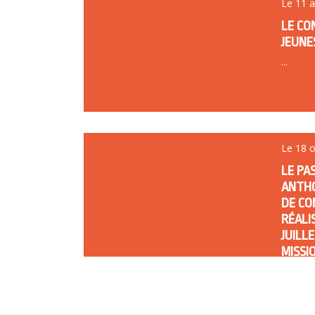
Le 11 
LE CO
JEUNES
...
Le 18 
LE PA
ANTHO
DE CO
RÉALI
JUILL
MISSI
CÔTE 
À Étaple
font re
la Rési