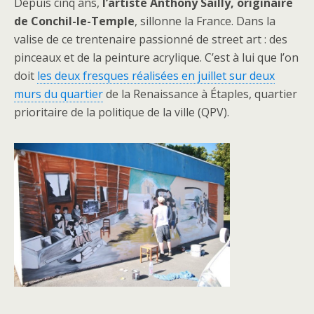
Depuis cinq ans,
l’artiste Anthony Sailly, originaire
Résistance
de Conchil-le-Temple
, sillonne la France. Dans la
valise de ce trentenaire passionné de street art : des
pinceaux et de la peinture acrylique. C’est à lui que l’on
Le passionné de street art Anthony Sailly, originaire
doit
les deux fresques réalisées en juillet sur deux
de Conchil-le-Temple, a réalisé deux fresques en juillet
murs du quartier
de la Renaissance à Étaples, quartier
à la demande de la mission locale Montreuil Côte
prioritaire de la politique de la ville (QPV).
d’Opale. Il s’est appuyé sur des photos anciennes du
quartier de Buchenwald.
Par
Linda Marteau
|
Publié le
24/07/2019
Lire l’article