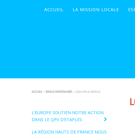
ACCUEIL
LA MISSION LOCALE
ES
ACCUEIL
>
ESPACE PARTENAIRES
> LOGO-POLE-EMPLOI
L
L’EUROPE SOUTIEN NOTRE ACTION
DANS LE QPV D’ETAPLES
LA RÉGION HAUTS DE FRANCE NOUS