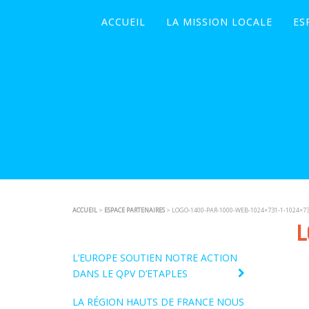
ACCUEIL
LA MISSION LOCALE
ES
ACCUEIL
>
ESPACE PARTENAIRES
> LOGO-1400-PAR-1000-WEB-1024×731-1-1024×73
L
L’EUROPE SOUTIEN NOTRE ACTION
DANS LE QPV D’ETAPLES
LA RÉGION HAUTS DE FRANCE NOUS