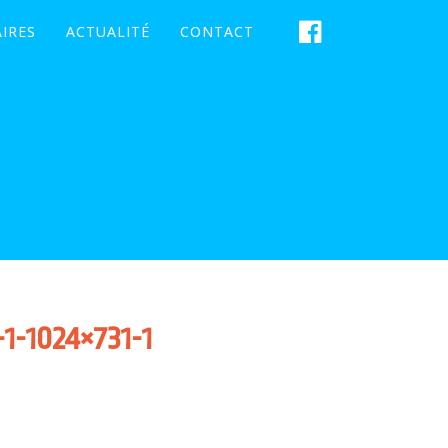
IRES
ACTUALITÉ
CONTACT
-1024×731-1